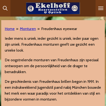
Ga
direct
naar
de
Home
»
Monturen
»
Freudenhaus eyewear
hoofdinhoud
Ieder mens is uniek, ieder gezicht is uniek, ieder paar ogen
zijn uniek. Freudenhaus monturen geeft uw gezicht een
unieke look.
De oogstrelende monturen van Freudenhaus zijn speciaal
ontworpen om de persoonlijkheid van de drager te
benadrukken.
De geschiedenis van Freudenhaus brillen begon in 1991. In
een indrukwekkend Jugendstil pand nabij München bouwde
het merk een waar paradijs voor het ontdekken van stijl en
bijzondere vormen in monturen.